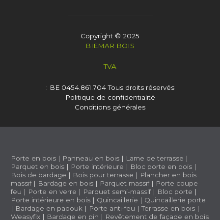
Copyright © 2025
BIEMAR BOIS
TVA
: BE 0454.861.704
Tous droits réservés
Politique de confidentialité
Conditions générales
Porte en bois
|
Panneau en bois
|
Lame de terrasse
|
Parquet en bois
|
Porte intérieure
|
Bloc porte en bois
|
Bois de bardage
|
Bois pour terrasse
|
Plancher en bois
massif
|
Bardage en bois
|
Parquet massif
|
Porte coupe
feu
|
Porte en verre
|
Parquet semi-massif
|
Bloc porte
|
Porte intérieure en bois
|
Quincaillerie
|
Quincaillerie porte
|
Bardage en padouk
|
Porte anti-feu
|
Terrasse en bois
|
Weasyfix
|
Bardage en pin
|
Revêtement de façade en bois