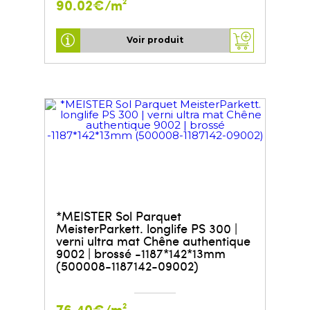
90.02€/m²
Voir produit
*MEISTER Sol Parquet
MeisterParkett. longlife PS 300 |
verni ultra mat Chêne authentique
9002 | brossé -1187*142*13mm
(500008-1187142-09002)
76.40€/m²