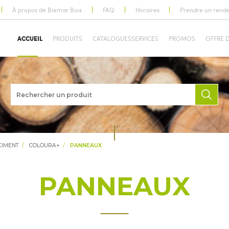
À propos de Biemar Bois
FAQ
Horaires
Prendre un rend
ACCUEIL
PRODUITS
CATALOGUES
SERVICES
PROMOS
OFFRE 
CIMENT
COLOURA+
PANNEAUX
PANNEAUX