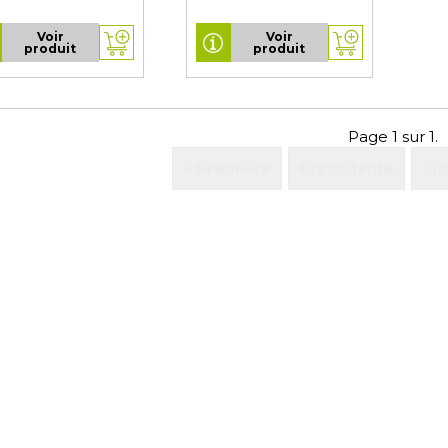
Voir
Voir
produit
produit
Page 1 sur 1.
« Première
Précédente
Sui