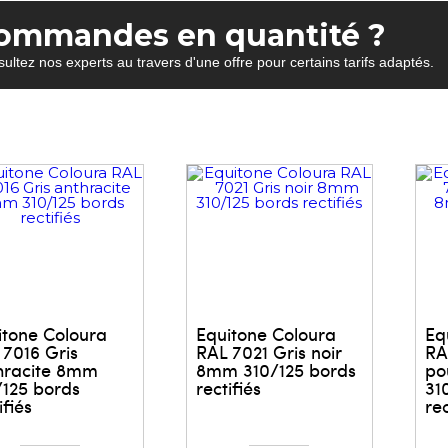
ommandes en quantité ?
ultez nos experts au travers d'une offre pour certains tarifs adaptés.
itone Coloura
Equitone Coloura
Eq
 7016 Gris
RAL 7021 Gris noir
RA
hracite 8mm
8mm 310/125 bords
po
/125 bords
rectifiés
31
ifiés
rec