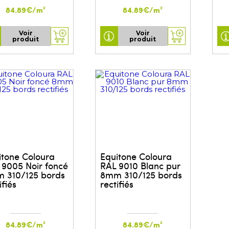
84.89€/m²
84.89€/m²
Voir
Voir
produit
produit
itone Coloura
Equitone Coloura
 9005 Noir foncé
RAL 9010 Blanc pur
 310/125 bords
8mm 310/125 bords
ifiés
rectifiés
84.89€/m²
84.89€/m²