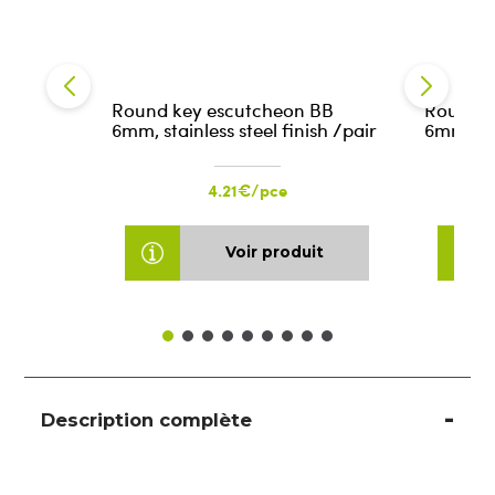
Round key escutcheon BB
Round k
6mm, stainless steel finish /pair
6mm, sta
4.21€/pce
Voir produit
Description complète