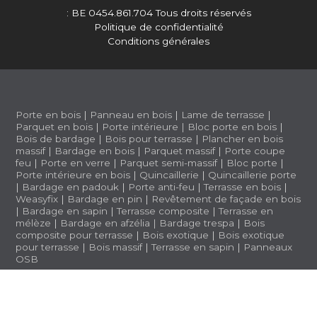
: BE 0454.861.704
Tous droits réservés
Politique de confidentialité
Conditions générales
Porte en bois
|
Panneau en bois
|
Lame de terrasse
|
Parquet en bois
|
Porte intérieure
|
Bloc porte en bois
|
Bois de bardage
|
Bois pour terrasse
|
Plancher en bois
massif
|
Bardage en bois
|
Parquet massif
|
Porte coupe
feu
|
Porte en verre
|
Parquet semi-massif
|
Bloc porte
|
Porte intérieure en bois
|
Quincaillerie
|
Quincaillerie porte
|
Bardage en padouk
|
Porte anti-feu
|
Terrasse en bois
|
Weasyfix
|
Bardage en pin
|
Revêtement de façade en bois
|
Bardage en sapin
|
Terrasse composite
|
Terrasse en
mélèze
|
Bardage en afzélia |
Bardage trespa
|
Bois
composite pour terrasse
|
Bois exotique
|
Bois exotique
pour terrasse
|
Bois massif
|
Terrasse en sapin
|
Panneaux
OSB