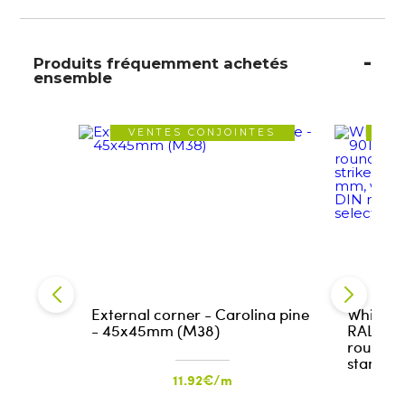
Produits fréquemment achetés
ensemble
VENTES CONJOINTES
VE
External corner - Carolina pine
White l
- 45x45mm (M38)
RAL 9010
rounded 
standard
11.92€/m