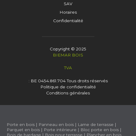
SAV
Horaires
Confidentialité
Copyright © 2025
BIEMAR BOIS
TVA
: BE 0454.861.704
Tous droits réservés
Politique de confidentialité
Conditions générales
Porte en bois
|
Panneau en bois
|
Lame de terrasse
|
Parquet en bois
|
Porte intérieure
|
Bloc porte en bois
|
Bois de bardage
|
Bois pour terrasse
|
Plancher en bois