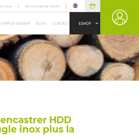
ez-vous
Service après-vente
D’EMPLOI BIEMAR
BLOG
CONTACT
ESHOP
à encastrer HDD
gle inox plus la