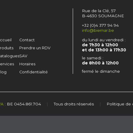
Rue de la Clé, 57
B-4630 SOUMAGNE
+32 (0)4 377 94 94
info@biemar.be
du lundi au vendredi :
ccueil
Contact
de 7h30 à 12h00
roduits
Prendre un RDV
et de 13h00 à 17h30
atalogues
SAV
le samedi :
de 8h00 à 12h00
ervices
Horaires
fermé le dimanche
log
Confidentialité
VA
: BE 0454.861.704
|
Tous droits réservés
|
Politique de 