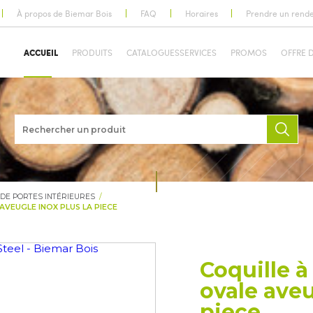
À propos de Biemar Bois
FAQ
Horaires
Prendre un rend
ACCUEIL
PRODUITS
CATALOGUES
SERVICES
PROMOS
OFFRE 
 DE PORTES INTÉRIEURES
VEUGLE INOX PLUS LA PIECE
Coquille 
ovale aveu
piece