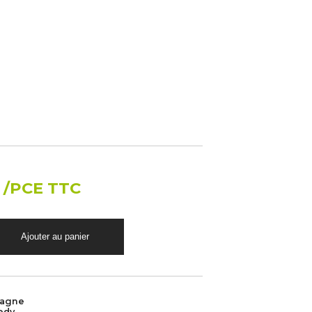
€
/PCE TTC
magne
edy