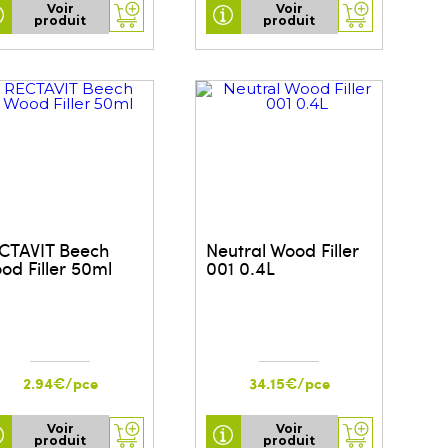
Voir
Voir
produit
produit
CTAVIT Beech
Neutral Wood Filler
od Filler 50ml
001 0.4L
2.94€/pce
34.15€/pce
Voir
Voir
produit
produit