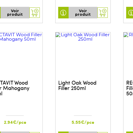
Voir
Voir
produit
produit
TAVIT Wood
Light Oak Wood
RE
ler Mahogany
Filler 250ml
Fil
l
50
2.94€/pce
5.55€/pce