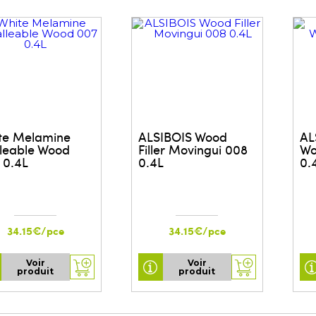
te Melamine
ALSIBOIS Wood
AL
leable Wood
Filler Movingui 008
Wo
 0.4L
0.4L
0.
34.15€/pce
34.15€/pce
Voir
Voir
produit
produit