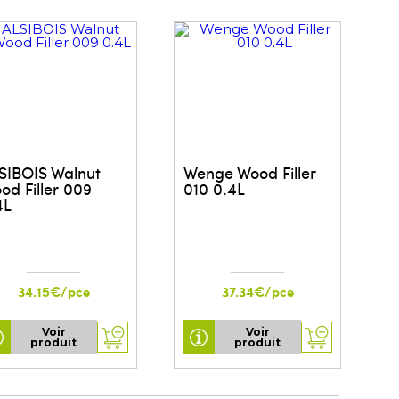
SIBOIS Walnut
Wenge Wood Filler
od Filler 009
010 0.4L
4L
34.15€/pce
37.34€/pce
Voir
Voir
produit
produit