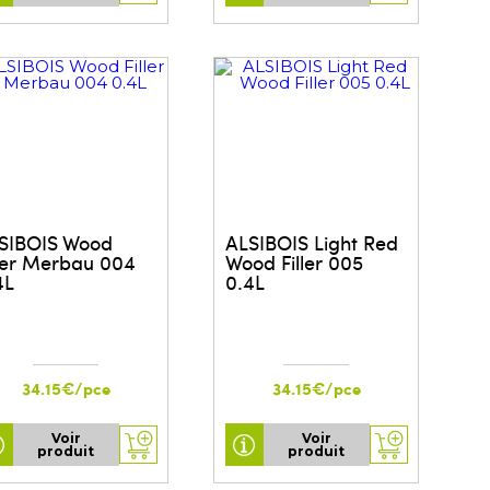
SIBOIS Wood
ALSIBOIS Light Red
ller Merbau 004
Wood Filler 005
4L
0.4L
34.15€/pce
34.15€/pce
Voir
Voir
produit
produit