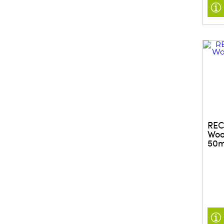
REC
Woo
50m