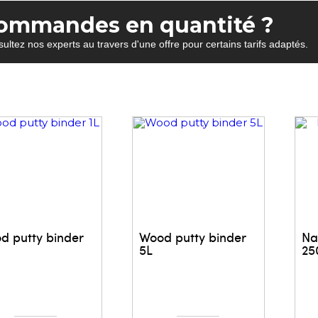
ommandes en quantité ?
ultez nos experts au travers d'une offre pour certains tarifs adaptés.
d putty binder
Wood putty binder
Na
5L
25