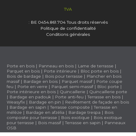
TVA
: BE 0454.861.704
Tous droits réservés
Politique de confidentialité
Conditions générales
Porte en bois
|
Panneau en bois
|
Lame de terrasse
|
Parquet en bois
|
Porte intérieure
|
Bloc porte en bois
|
Bois de bardage
|
Bois pour terrasse
|
Plancher en bois
massif
|
Bardage en bois
|
Parquet massif
|
Porte coupe
feu
|
Porte en verre
|
Parquet semi-massif
|
Bloc porte
|
Porte intérieure en bois
|
Quincaillerie
|
Quincaillerie porte
|
Bardage en padouk
|
Porte anti-feu
|
Terrasse en bois
|
Weasyfix
|
Bardage en pin
|
Revêtement de façade en bois
|
Bardage en sapin
|
Terrasse composite
|
Terrasse en
mélèze
|
Bardage en afzélia |
Bardage trespa
|
Bois
composite pour terrasse
|
Bois exotique
|
Bois exotique
pour terrasse
|
Bois massif
|
Terrasse en sapin
|
Panneaux
OSB