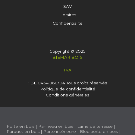
SAV
Horaires
Confidentialité
Copyright © 2025
BIEMAR BOIS
TVA
: BE 0454.861.704
Tous droits réservés
Politique de confidentialité
Conditions générales
Porte en bois
|
Panneau en bois
|
Lame de terrasse
|
Parquet en bois
|
Porte intérieure
|
Bloc porte en bois
|