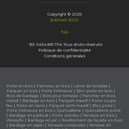
Copyright © 2025
BIEMAR BOIS
TVA
: BE 0454.861.704
Tous droits réservés
Politique de confidentialité
Conditions générales
Porte en bois
|
Panneau en bois
|
Lame de terrasse
|
Parquet en bois
|
Porte intérieure
|
Bloc porte en bois
|
Bois de bardage
|
Bois pour terrasse
|
Plancher en bois
massif
|
Bardage en bois
|
Parquet massif
|
Porte coupe
feu
|
Porte en verre
|
Parquet semi-massif
|
Bloc porte
|
Porte intérieure en bois
|
Quincaillerie
|
Quincaillerie porte
|
Bardage en padouk
|
Porte anti-feu
|
Terrasse en bois
|
Weasyfix
|
Bardage en pin
|
Revêtement de façade en bois
|
Bardage en sapin
|
Terrasse composite
|
Terrasse en